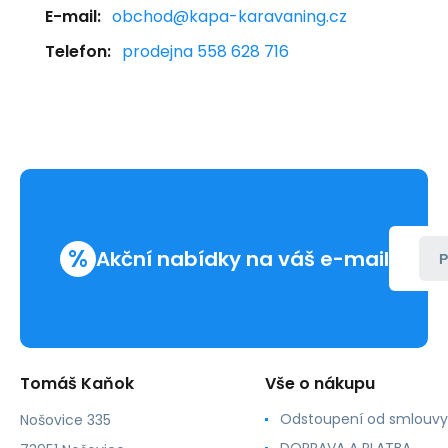
E-mail:
obchod@kapa-karavaning.cz
Telefon:
prodejna 558 628 716
%
Akční nabídky na váš e-mail
P
Tomáš Kaňok
Vše o nákupu
Odstoupení od smlouvy
Nošovice 335