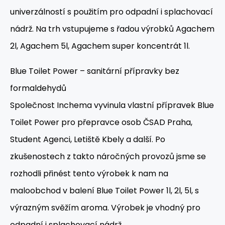
univerzálností s použitím pro odpadní i splachovací
nádrž. Na trh vstupujeme s řadou výrobků Agachem
2l, Agachem 5l, Agachem super koncentrát 1l.
Blue Toilet Power – sanitární přípravky bez
formaldehydů
Společnost Inchema vyvinula vlastní přípravek Blue
Toilet Power pro přepravce osob ČSAD Praha,
Student Agenci, Letiště Kbely a další. Po
zkušenostech z takto náročných provozů jsme se
rozhodli přinést tento výrobek k nam na
maloobchod v balení Blue Toilet Power 1l, 2l, 5l, s
výrazným svěžím aroma. Výrobek je vhodný pro
odpadní i splachovací nádrž.