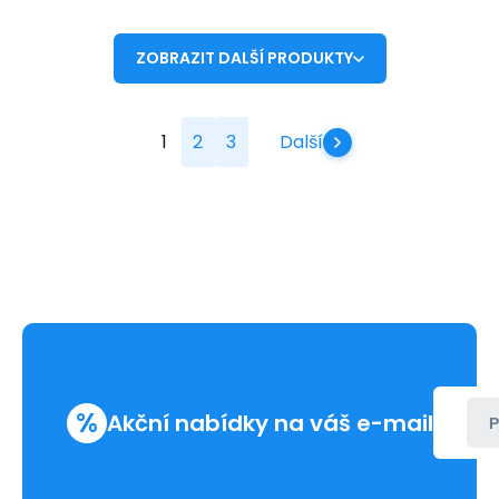
ZOBRAZIT DALŠÍ PRODUKTY
1
2
3
Další
%
Akční nabídky na váš e-mail
P