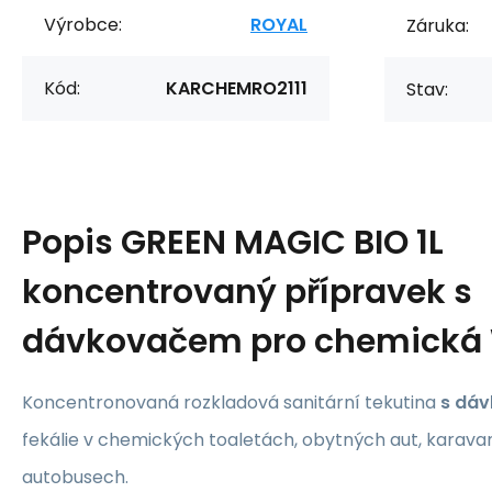
Výrobce:
ROYAL
Záruka:
Kód:
KARCHEMRO2111
Stav:
Popis
GREEN MAGIC BIO 1L
koncentrovaný přípravek s
dávkovačem pro chemická
Koncentronovaná rozkladová sanitární tekutina
s dá
fekálie v chemických toaletách, obytných aut, karava
autobusech.