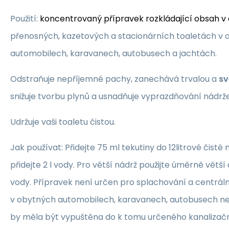
Použití:
koncentrovaný přípravek rozkládající obsah v
přenosných, kazetových a stacionárních toaletách v
automobilech, karavanech, autobusech a jachtách.
Odstraňuje nepříjemné pachy, zanechává trvalou a
sv
snižuje tvorbu plynů a usnadňuje vyprazdňování nádrže
Udržuje vaši toaletu čistou.
Jak používat: Přidejte 75 ml tekutiny do 12litrové čisté 
přidejte 2 l vody. Pro větší nádrž použijte úměrně větš
vody. Přípravek není určen pro splachování a centráln
v obytných automobilech, karavanech, autobusech ne
by měla být vypuštěna do k tomu určeného kanalizačn