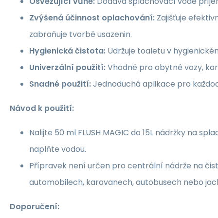
Osvěžující vůně:
Dodává splachovací vodě příjem
Zvýšená účinnost oplachování:
Zajišťuje efekti
zabraňuje tvorbě usazenin.
Hygienická čistota:
Udržuje toaletu v hygienické
Univerzální použití:
Vhodné pro obytné vozy, kar
Snadné použití:
Jednoduchá aplikace pro každode
Návod k použití:
Nalijte 50 ml FLUSH MAGIC do 15L nádržky na splac
naplňte vodou.
Přípravek není určen pro centrální nádrže na či
automobilech, karavanech, autobusech nebo jac
Doporučení: