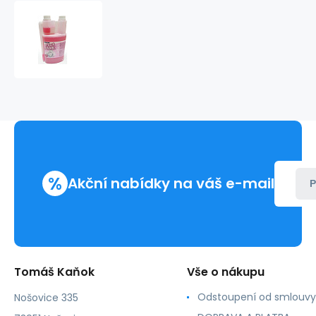
FLUSH
Magic
TRIP
1L
s
dávkovačem
pro
nádrže
s
čistou
vodou
%
pro
Akční nabídky na váš e-mail
P
splachování
WC
Tomáš Kaňok
Vše o nákupu
Odstoupení od smlouvy
Nošovice 335