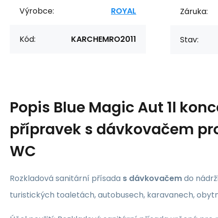
Výrobce:
ROYAL
Záruka:
Kód:
KARCHEMRO2011
Stav:
Popis
Blue Magic Aut 1l kon
přípravek s dávkovačem pr
WC
Rozkladová sanitární přísada
s dávkovačem
do nádrží
turistických toaletách, autobusech, karavanech, obytn