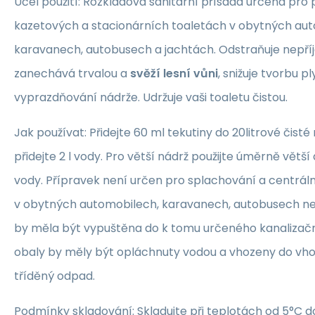
Účel použití: Rozkladová sanitární přísada určená pro 
kazetových a stacionárních toaletách v obytných au
karavanech, autobusech a jachtách. Odstraňuje nepř
zanechává trvalou a
svěží lesní vůni
, snižuje tvorbu p
vyprazdňování nádrže. Udržuje vaši toaletu čistou.
Jak používat: Přidejte 60 ml tekutiny do 20litrové čisté
přidejte 2 l vody. Pro větší nádrž použijte úměrně větš
vody. Přípravek není určen pro splachování a centráln
v obytných automobilech, karavanech, autobusech ne
by měla být vypuštěna do k tomu určeného kanalizačn
obaly by měly být opláchnuty vodou a vhozeny do vh
tříděný odpad.
Podmínky skladování: Skladujte při teplotách od 5°C 