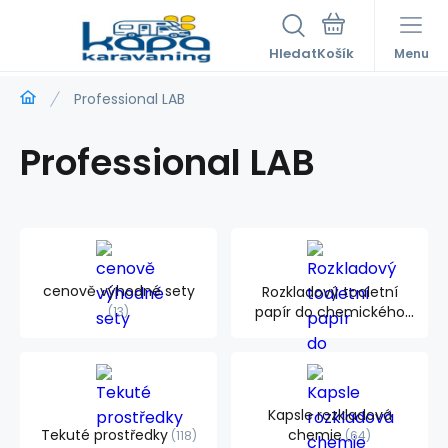
Hledat
Menu
Professional LAB
Professional LAB
cenově výhodné sety
Rozkladový toaletní
papír do chemického
13
WC
4
Kapsle rozkladová
Tekuté prostředky
chemie
118
64