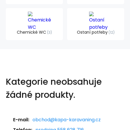
Chemické WC
Ostaní potřeby
3
12
Kategorie neobsahuje
žádné produkty.
E-mail:
obchod@kapa-karavaning.cz
Telefon:
prodejna 558 628 716