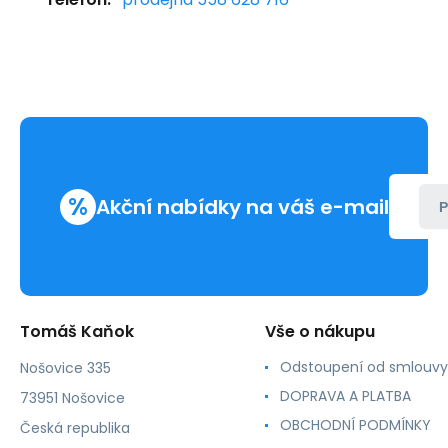
%
Akční nabídky na váš e-mail
P
Tomáš Kaňok
Vše o nákupu
Odstoupení od smlouvy
Nošovice 335
DOPRAVA A PLATBA
73951 Nošovice
OBCHODNÍ PODMÍNKY
Česká republika