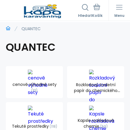
Hledat
Menu
QUANTEC
QUANTEC
cenově výhodné sety
Rozkladový toaletní
papír do chemického
13
WC
4
Kapsle rozkladová
Tekuté prostředky
chemie
118
59