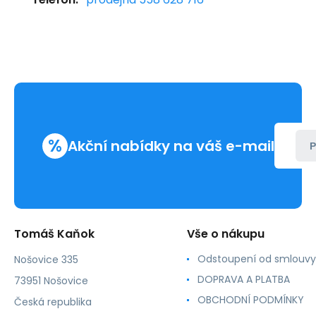
%
Akční nabídky na váš e-mail
P
Tomáš Kaňok
Vše o nákupu
Odstoupení od smlouvy
Nošovice 335
DOPRAVA A PLATBA
73951 Nošovice
OBCHODNÍ PODMÍNKY
Česká republika