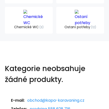
Chemické WC
Ostaní potřeby
3
12
Kategorie neobsahuje
žádné produkty.
E-mail:
obchod@kapa-karavaning.cz
Telefon:
prodejna 558 628 716