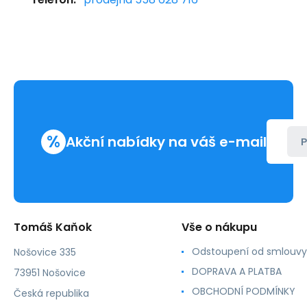
%
Akční nabídky na váš e-mail
P
Tomáš Kaňok
Vše o nákupu
Odstoupení od smlouvy
Nošovice 335
DOPRAVA A PLATBA
73951 Nošovice
OBCHODNÍ PODMÍNKY
Česká republika