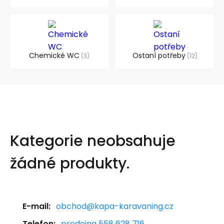
Chemické WC
Ostaní potřeby
3
12
Kategorie neobsahuje
žádné produkty.
E-mail:
obchod@kapa-karavaning.cz
Telefon:
prodejna 558 628 716