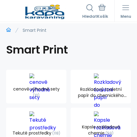
Hledat
Menu
Smart Print
Smart Print
cenově výhodné sety
Rozkladový toaletní
papír do chemického
13
WC
4
Kapsle rozkladová
Tekuté prostředky
chemie
118
59