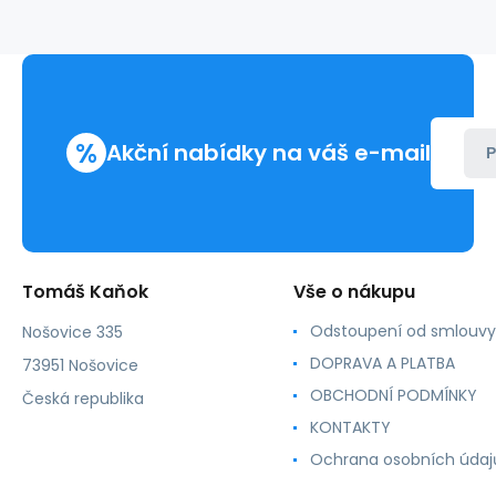
%
Akční nabídky na váš e-mail
P
Tomáš Kaňok
Vše o nákupu
Odstoupení od smlouvy
Nošovice 335
DOPRAVA A PLATBA
73951 Nošovice
OBCHODNÍ PODMÍNKY
Česká republika
KONTAKTY
Ochrana osobních údaj