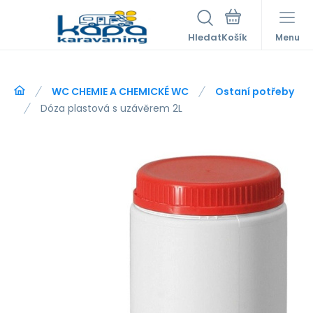
Hledat
Menu
WC CHEMIE A CHEMICKÉ WC
Ostaní potřeby
Dóza plastová s uzávěrem 2L