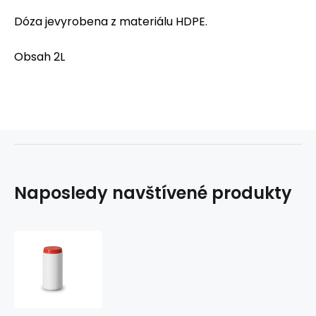
Dóza jevyrobena z materiálu HDPE.
Obsah 2L
Naposledy navštívené produkty
Dóza
plastová
s
uzávěrem
2L