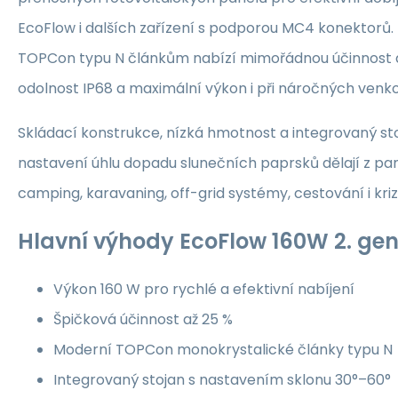
EcoFlow i dalších zařízení s podporou MC4 konektorů
TOPCon typu N článkům nabízí mimořádnou účinnost a
odolnost IP68 a maximální výkon i při náročných ven
Skládací konstrukce, nízká hmotnost a integrovaný st
nastavení úhlu dopadu slunečních paprsků dělají z pan
camping, karavaning, off-grid systémy, cestování i kriz
Hlavní výhody EcoFlow 160W 2. ge
Výkon 160 W pro rychlé a efektivní nabíjení
Špičková účinnost až 25 %
Moderní TOPCon monokrystalické články typu N
Integrovaný stojan s nastavením sklonu 30°–60°