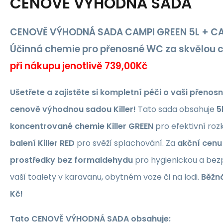
CENOVĚ VÝHODNÁ SADA
CENOVĚ VÝHODNÁ SADA CAMPI GREEN 5L + CAM
Účinná chemie pro přenosné WC za skvělou 
při nákupu jenotlivě 739,00Kč
Ušetřete a zajistěte si kompletní péči o vaši přenos
cenově výhodnou sadou Killer!
Tato sada obsahuje
5
koncentrované chemie Killer GREEN
pro efektivní ro
balení Killer RED
pro svěží splachování. Za
akční cenu
prostředky bez formaldehydu
pro hygienickou a be
vaší toalety v karavanu, obytném voze či na lodi.
Běžná
Kč!
Tato CENOVĚ VÝHODNÁ SADA obsahuje: