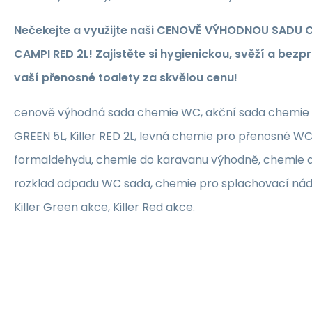
Nečekejte a využijte naši CENOVĚ VÝHODNOU SADU C
CAMPI RED 2L! Zajistěte si hygienickou, svěží a be
vaší přenosné toalety za skvělou cenu!
cenově výhodná sada chemie WC, akční sada chemie pr
GREEN 5L, Killer RED 2L, levná chemie pro přenosné W
formaldehydu, chemie do karavanu výhodně, chemie d
rozklad odpadu WC sada, chemie pro splachovací nád
Killer Green akce, Killer Red akce.