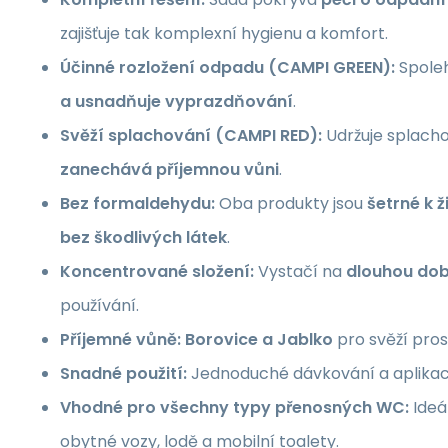
zajišťuje tak komplexní hygienu a komfort.
Účinné rozložení odpadu (CAMPI GREEN):
Spoleh
a usnadňuje vyprazdňování
.
Svěží splachování (CAMPI RED):
Udržuje splacho
zanechává příjemnou vůni
.
Bez formaldehydu:
Oba produkty jsou
šetrné k 
bez škodlivých látek
.
Koncentrované složení:
Vystačí na
dlouhou do
používání.
Příjemné vůně:
Borovice a Jablko
pro svěží prost
Snadné použití:
Jednoduché dávkování a aplikac
Vhodné pro všechny typy přenosných WC:
Ideá
obytné vozy, lodě a mobilní toalety.