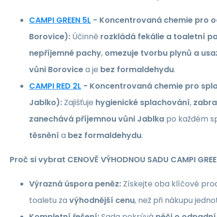
CAMPI GREEN 5L
- Koncentrovaná chemie pro o
Borovice):
Účinně
rozkládá fekálie a toaletní p
nepříjemné pachy
,
omezuje tvorbu plynů a usa
vůni Borovice
a je
bez formaldehydu
.
CAMPI RED 2L
- Koncentrovaná chemie pro spl
Jablko):
Zajišťuje
hygienické splachování
,
zabra
zanechává příjemnou vůni Jablka
po každém sp
těsnění
a
bez formaldehydu
.
Proč si vybrat CENOVĚ VÝHODNOU SADU CAMPI GREE
Výrazná úspora peněz:
Získejte oba klíčové prod
toaletu za
výhodnější cenu
, než při nákupu jednot
Kompletní řešení:
Sada pokrývá
péči o odpadní