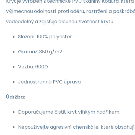
Kryt je vyroben z technické PVC tkaniny Kodura, která
výjimečnou odolností proti oděru, roztržení a poškrábá
voděodolný a zajišťuje dlouhou životnost krytu.
Složení: 100% polyester
Gramáž: 380 g/m2
Vazba: 600D
Jednostranná PVC úprava
Údržba:
Doporučujeme čistit kryt vlhkým hadříkem.
Nepoužívejte agresivní chemikálie, které obsahují