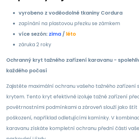
vyrobeno z voděodolné tkaniny Cordura
zapínání na plastovou přezku se zámkem
více sezón:
zima
/
léto
záruka 2 roky
Ochranný kryt tažného zařízení karavanu - spolehl
každého počasí
Zajistěte maximální ochranu vašeho tažného zařízení
krytem. Tento kryt efektivně izoluje tažné zařízení pře
povětrnostními podmínkami a zároveň slouží jako ští
poškození, například odletujícími kamínky. V kombina
karavanu získáte kompletní ochranu přední části va
parkování i jízdy.