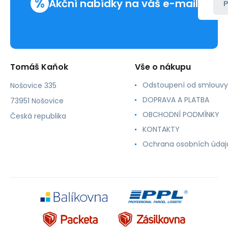
%
Akční nabídky na váš e-mail
P
Tomáš Kaňok
Vše o nákupu
Odstoupení od smlouvy
Nošovice 335
DOPRAVA A PLATBA
73951 Nošovice
OBCHODNÍ PODMÍNKY
Česká republika
KONTAKTY
Ochrana osobních údaj