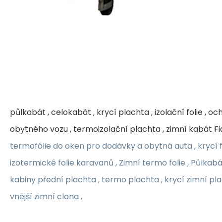
půlkabát , celokabát , krycí plachta , izolační folie , 
obytného vozu , termoizolační plachta , zimní kabát F
termofólie do oken pro dodávky a obytná auta , krycí fo
izotermické folie karavanů , Zimní termo folie , Půlkabá
kabiny přední plachta , termo plachta , krycí zimní pl
vnější zimní clona ,