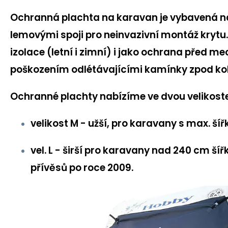
Ochranná plachta na karavan je vybavená n
lemovými spoji pro neinvazivní montáž krytu
izolace (letní i zimní) i jako ochrana před 
poškozením odlétávajícími kamínky zpod kol
Ochranné plachty nabízíme ve dvou velikost
velikost M
- užší, pro karavany s max. ší
vel. L
- širší pro karavany nad 240 cm šíř
přívěsů po roce 2009.