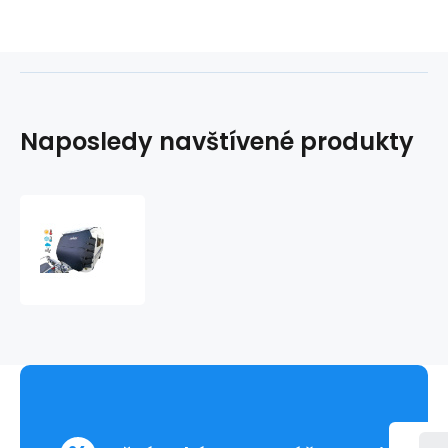
Naposledy navštívené produkty
Ochranná
krycí
plachta
čela
karavanu
ZEKER