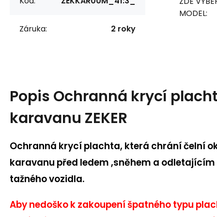
Kód:
ZEKKAR00M_41:3_
ZDE VYBE
MODEL:
Záruka:
2 roky
Popis
Ochranná krycí placht
karavanu ZEKER
Ochranná krycí plachta, která chrání čelní o
karavanu před ledem ,sněhem a odletající
tažného vozidla.
Aby nedoško k zakoupení špatného typu plac