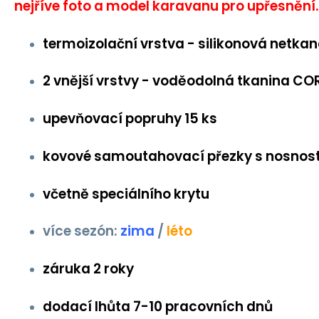
nejříve foto a model karavanu pro upřesnění.
termoizolační vrstva - silikonová netkan
2 vnější vrstvy - voděodolná tkanina C
upevňovací popruhy 15 ks
kovové samoutahovací přezky s nosnost
včetně speciálního krytu
více sezón:
zima
/
léto
záruka 2 roky
dodací lhůta 7-10 pracovních dnů