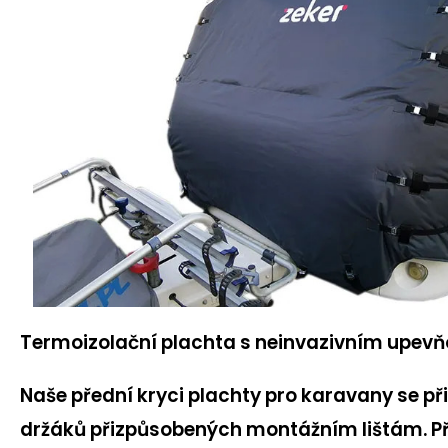
Termoizolační plachta s neinvazivním upe
Naše přední kryci plachty pro karavany se p
držáků přizpůsobených montážním lištám. P