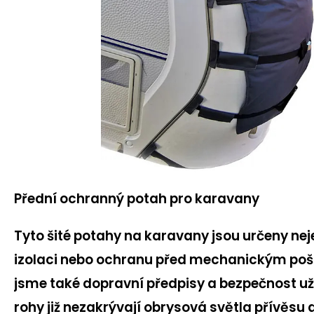
Přední ochranný potah pro karavany
Tyto šité potahy na karavany jsou určeny nej
izolaci nebo ochranu před mechanickým po
jsme také dopravní předpisy a bezpečnost už
rohy již nezakrývají obrysová světla přívěsu a