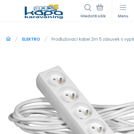
Hledat
Menu
ELEKTRO
Prodlužovací kabel 2m 5 zásuvek s vy