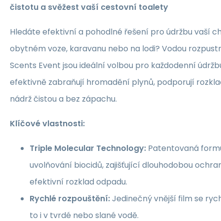
čistotu a svěžest vaší cestovní toalety
Hledáte efektivní a pohodlné řešení pro údržbu vaší c
obytném voze, karavanu nebo na lodi? Vodou rozpust
Scents Event jsou ideální volbou pro každodenní údržb
efektivně zabraňují hromadění plynů, podporují rozklad 
nádrž čistou a bez zápachu.
Klíčové vlastnosti:
Triple Molecular Technology:
Patentovaná formu
uvolňování biocidů, zajišťující dlouhodobou ochra
efektivní rozklad odpadu.
Rychlé rozpouštění:
Jedinečný vnější film se ryc
to i v tvrdé nebo slané vodě.