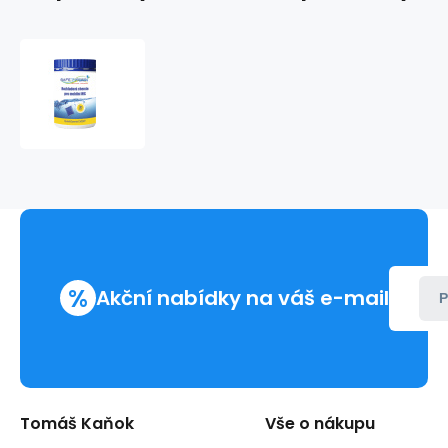
QuickScents
Event
30ks
%
Akční nabídky na váš e-mail
P
Tomáš Kaňok
Vše o nákupu