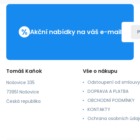
%
Akční nabídky na váš e-mail
P
Tomáš Kaňok
Vše o nákupu
Odstoupení od smlouvy
Nošovice 335
DOPRAVA A PLATBA
73951 Nošovice
OBCHODNÍ PODMÍNKY
Česká republika
KONTAKTY
Ochrana osobních údaj