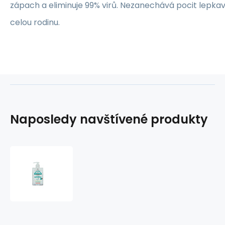
zápach a eliminuje 99% virů. Nezanechává pocit lepka
celou rodinu.
Naposledy navštívené produkty
Sanytol
dezinfekční
gel
250ml