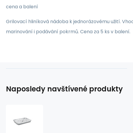
cena a balení
Grilovací hliníková nádoba k jednorázovému užití. Vho
marinování i podávání pokrmů. Cena za 5 ks v balení.
Naposledy navštívené produkty
Tác
na
gril
ALU