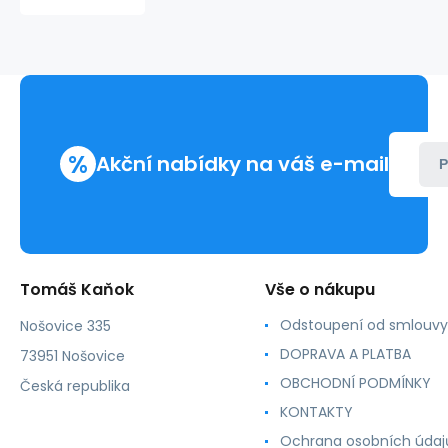
34,4x22,4cm
5ks
%
Akční nabídky na váš e-mail
P
Tomáš Kaňok
Vše o nákupu
Odstoupení od smlouvy
Nošovice 335
DOPRAVA A PLATBA
73951 Nošovice
OBCHODNÍ PODMÍNKY
Česká republika
KONTAKTY
Ochrana osobních údaj