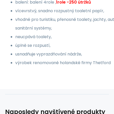
balení: balení 4role ,
1role -250 útržků
vícevrstvý, snadno rozpustný toaletní papír,
vhodné pro turistiku, přenosné toalety, jachty, au
sanitární systémy,
neucpává toalety,
úplně se rozpustí,
usnadňuje vyprazdňování nádrže,
výrobek renomované holandské firmy Thetford
Naposledy navštívené produkty