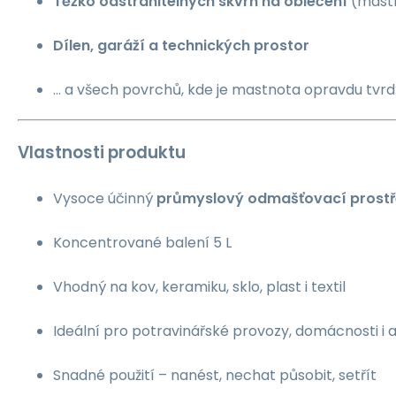
Těžko odstranitelných skvrn na oblečení
(mastn
Dílen, garáží a technických prostor
… a všech povrchů, kde je mastnota opravdu tvrdý
Vlastnosti produktu
Vysoce účinný
průmyslový odmašťovací prost
Koncentrované balení 5 L
Vhodný na kov, keramiku, sklo, plast i textil
Ideální pro potravinářské provozy, domácnosti i 
Snadné použití – nanést, nechat působit, setřít