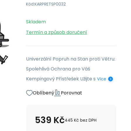
Kód:
KARPRETSP0032
Skladem
Termín a způsob doručení
Univerzální Popruh na Stan proti Větru:
Spolehlivá Ochrana pro Váš
Kempingový Přístřešek Užijte s
Více
Oblíbený
Porovnat
539
Kč
445
Kč
bez DPH