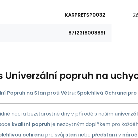
KARPRETSP0032
Zá
8712318008891
s
Univerzální popruh na uchyc
lní Popruh na Stan proti Větru: Spolehlivá Ochrana pr
 klidné noci a bezstarostné dny v přírodě s naším
univerzá
ysoce
kvalitní popruh
je nezbytným doplňkem pro každé
olehlivou ochranu
pro svůj
stan
nebo
předstan
i v
nároč