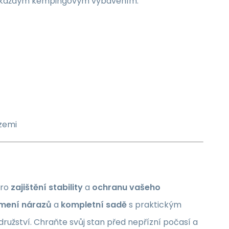
 s každým kempingovým vybavením.
zemi
ro
zajištění stability
a
ochranu vašeho
umení nárazů
a
kompletní sadě
s praktickým
užství. Chraňte svůj stan před nepřízní počasí a