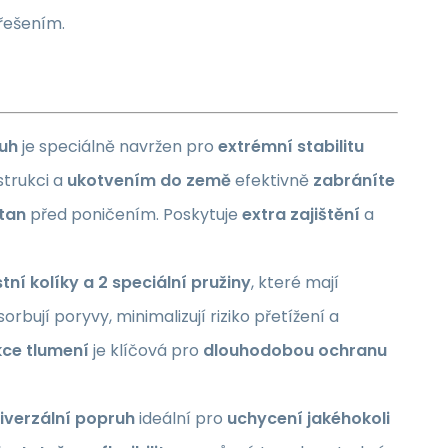
 řešením.
uh
je speciálně navržen pro
extrémní stabilitu
trukci a
ukotvením do země
efektivně
zabráníte
stan
před poničením. Poskytuje
extra zajištění
a
tní kolíky a 2 speciální pružiny
, které mají
sorbují poryvy, minimalizují riziko přetížení a
kce tlumení
je klíčová pro
dlouhodobou ochranu
iverzální popruh
ideální pro
uchycení jakéhokoli