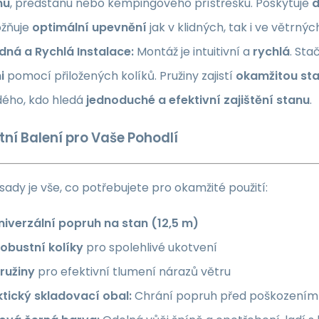
nu
, předstanu nebo kempingového přístřešku. Poskytuje
d
žňuje
optimální upevnění
jak v klidných, tak i ve větrný
dná a Rychlá Instalace:
Montáž je intuitivní a
rychlá
. Sta
i
pomocí přiložených kolíků. Pružiny zajistí
okamžitou stab
dého, kdo hledá
jednoduché a efektivní zajištění stanu
.
ní Balení pro Vaše Pohodlí
sady je vše, co potřebujete pro okamžité použití:
niverzální popruh na stan (12,5 m)
Robustní kolíky
pro spolehlivé ukotvení
ružiny
pro efektivní tlumení nárazů větru
ktický skladovací obal:
Chrání popruh před poškozením a