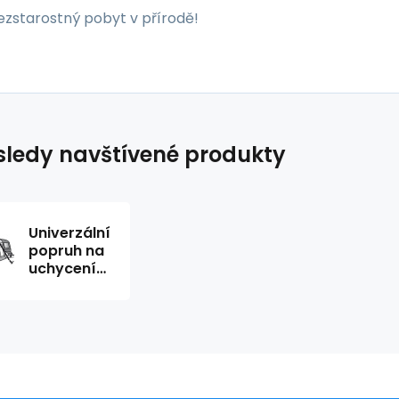
 bezstarostný pobyt v přírodě!
ledy navštívené produkty
Univerzální
popruh na
uchycení
stanu proti
větru