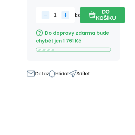
DO
ks
KOŠÍKU
Do dopravy zdarma bude
chybět jen
1 761
Kč
Dotaz
Hlídat
Sdílet