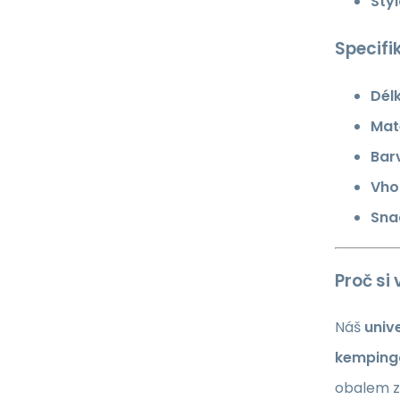
Sty
Specifi
Dél
Mate
Bar
Vho
Sna
Proč si
Náš
univ
kemping
obalem z