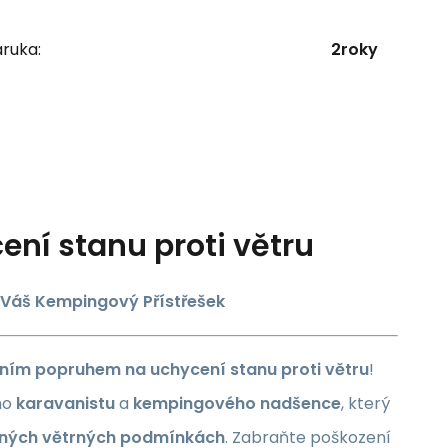
ruka:
2roky
ení stanu proti větru
o Váš Kempingový Přístřešek
lním popruhem na uchycení stanu proti větru
!
ho
karavanistu
a
kempingového nadšence
, který
ných větrných podmínkách
. Zabraňte poškození