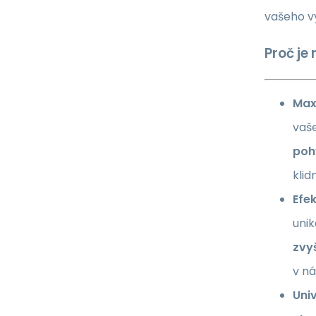
vašeho vy
Proč je
Max
vaš
poh
klid
Efe
uni
zvyš
v n
Univ