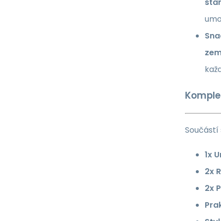
sta
umo
Sna
zem
kaž
Komplet
Součástí 
1x U
2x 
2x P
Pra