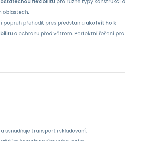
ostatečnou flexibilitu
pro různé typy konstrukcí a
ch oblastech.
čí popruh přehodit přes předstan a
ukotvit ho k
ilitu
a ochranu před větrem. Perfektní řešení pro
 usnadňuje transport i skladování.