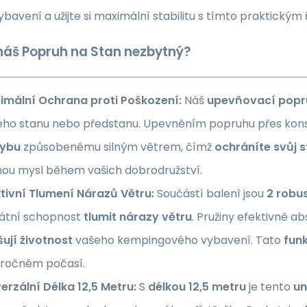
bavení a užijte si maximální stabilitu s tímto praktickým
 náš Popruh na Stan nezbytný?
imální Ochrana proti Poškození:
Náš
upevňovací popr
eho stanu nebo předstanu. Upevněním popruhu přes kons
ybu
způsobenému silným větrem, čímž
ochráníte svůj 
nou mysl během vašich dobrodružství.
ktivní Tlumení Nárazů Větru:
Součástí balení jsou
2 robus
kátní schopnost
tlumit nárazy větru
. Pružiny efektivně ab
ují životnost
vašeho kempingového vybavení. Tato
fun
áročném počasí.
erzální Délka 12,5 Metru:
S
délkou 12,5 metru
je tento
un