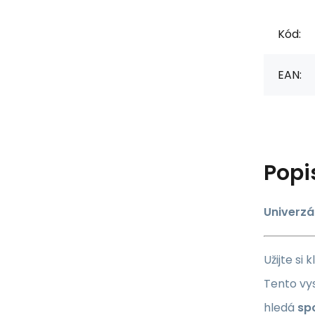
Kód:
EAN:
Popi
Univerzá
Užijte si
Tento v
hledá
sp