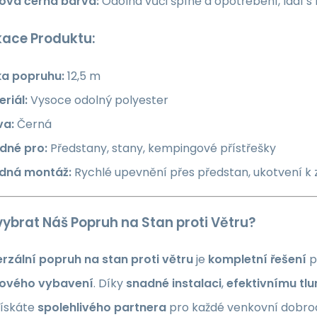
lová černá barva:
Odolná vůči špíně a opotřebení, ladí
kace Produktu:
ka popruhu:
12,5 m
riál:
Vysoce odolný polyester
va:
Černá
dné pro:
Předstany, stany, kempingové přístřešky
dná montáž:
Rychlé upevnění přes předstan, ukotvení k 
 vybrat Náš Popruh na Stan proti Větru?
erzální popruh na stan proti větru
je
kompletní řešení
p
ového vybavení
. Díky
snadné instalaci
,
efektivnímu tl
ískáte
spolehlivého partnera
pro každé venkovní dobrodr