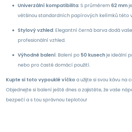
Univerzální kompatibilita
: S průměrem
62 mm
j
většinou standardních papírových kelímků této ve
Stylový vzhled
: Elegantní černá barva dodá vaš
profesionální vzhled.
Výhodné balení
: Balení po
50 kusech
je ideální 
nebo pro časté domácí použití.
Kupte si toto vypouklé víčko
a užijte si svou kávu na 
Objednejte si balení ještě dnes a zajistěte, že vaše ná
bezpečí a s tou správnou teplotou!