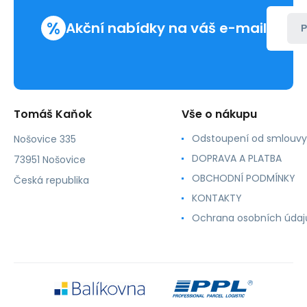
%
Akční nabídky na váš e-mail
P
Tomáš Kaňok
Vše o nákupu
Odstoupení od smlouvy
Nošovice 335
DOPRAVA A PLATBA
73951 Nošovice
OBCHODNÍ PODMÍNKY
Česká republika
KONTAKTY
Ochrana osobních údaj