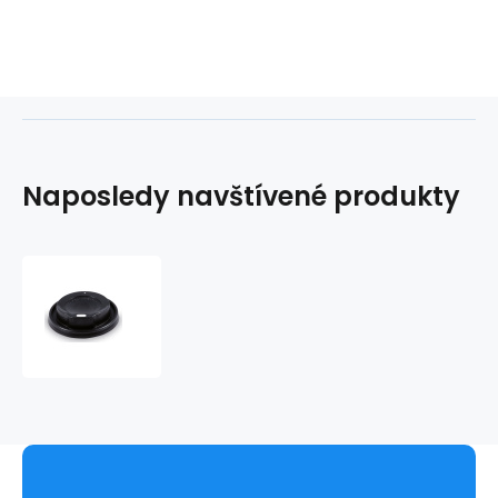
Naposledy navštívené produkty
Víčko
vypouklé
černé
50ks