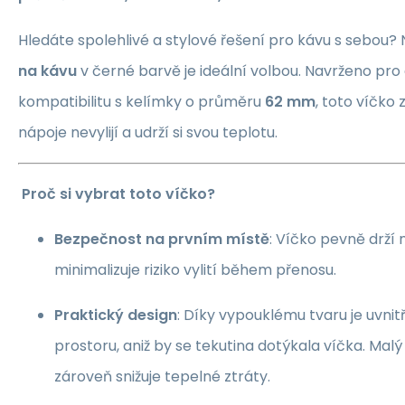
Hledáte spolehlivé a stylové řešení pro kávu s sebou?
na kávu
v černé barvě je ideální volbou. Navrženo pr
kompatibilitu s kelímky o průměru
62 mm
, toto víčko z
nápoje nevylijí a udrží si svou teplotu.
Proč si vybrat toto víčko?
Bezpečnost na prvním místě
: Víčko pevně drží 
minimalizuje riziko vylití během přenosu.
Praktický design
: Díky vypouklému tvaru je uvnit
prostoru, aniž by se tekutina dotýkala víčka. Malý
zároveň snižuje tepelné ztráty.