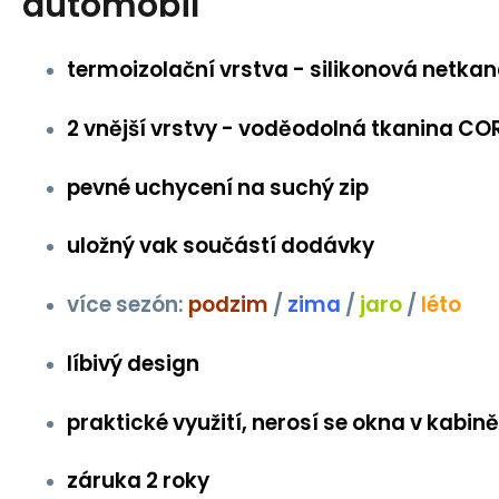
automobil
termoizolační vrstva - silikonová netkan
2 vnější vrstvy - voděodolná tkanina C
pevné uchycení na suchý zip
uložný vak součástí dodávky
více sezón:
podzim
/
zima
/
jaro
/
léto
líbivý design
praktické využití, nerosí se okna v kabině 
záruka 2 roky