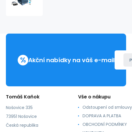
r.v.1990-
2003
termoizolační
potah
pro
obytný
automobil
%
Akční nabídky na váš e-mail
P
Tomáš Kaňok
Vše o nákupu
Odstoupení od smlouvy
Nošovice 335
DOPRAVA A PLATBA
73951 Nošovice
OBCHODNÍ PODMÍNKY
Česká republika