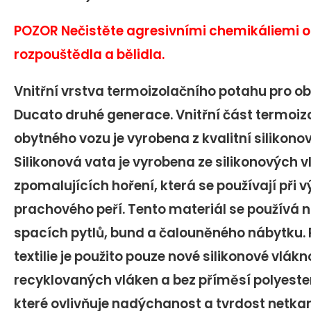
POZOR Nečistěte agresivními chemikáliemi 
rozpouštědla a bělidla.
Vnitřní vrstva termoizolačního potahu pro ob
Ducato druhé generace. Vnitřní část termoi
obytného vozu je vyrobena z kvalitní silikonov
Silikonová vata je vyrobena ze silikonových 
zpomalujících hoření, která se používají při
prachového peří. Tento materiál se používá n
spacích pytlů, bund a čalouněného nábytku. 
textilie je použito pouze nové silikonové vlák
recyklovaných vláken a bez příměsí polyeste
které ovlivňuje nadýchanost a tvrdost netkan