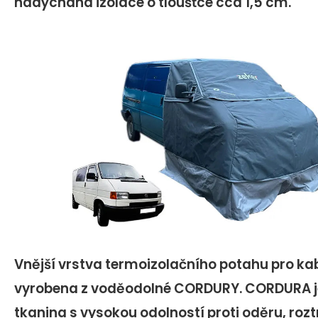
nadýchaná izolace o tloušťce cca 1,5 cm.
Vnější vrstva termoizolačního potahu pro ka
vyrobena z voděodolné CORDURY. CORDURA j
tkanina s vysokou odolností proti oděru, rozt