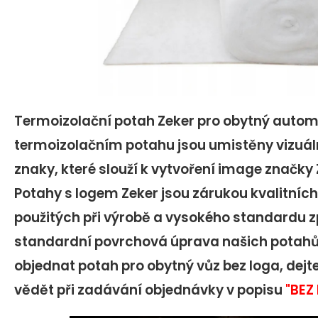
Termoizolační potah Zeker pro obytný automo
termoizolačním potahu jsou umistěny vizuáln
znaky, které slouží k vytvoření image značky 
Potahy s logem Zeker jsou zárukou kvalitníc
použitých při výrobě a vysokého standardu z
standardní povrchová úprava našich potahů. 
objednat potah pro obytný vůz bez loga, dej
vědět při zadávání objednávky v popisu
"BEZ