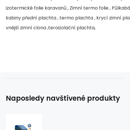
izotermické folie karavanů , Zimní termo folie , Půlkabá
kabiny přední plachta , termo plachta , krycí zimní pl
vnější zimní clona ,teroizolační plachta,
Naposledy navštívené produkty
VW
T4