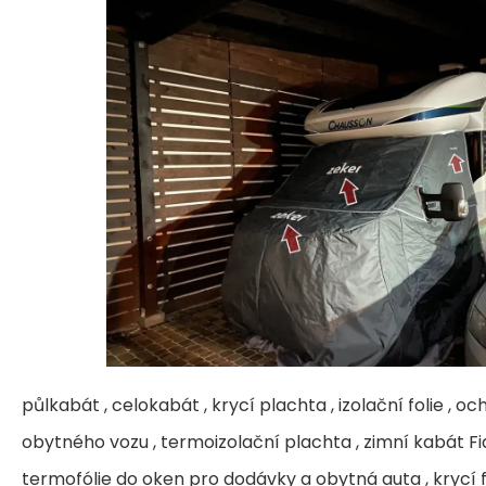
půlkabát , celokabát , krycí plachta , izolační folie , 
obytného vozu , termoizolační plachta , zimní kabát Fia
termofólie do oken pro dodávky a obytná auta , krycí fo