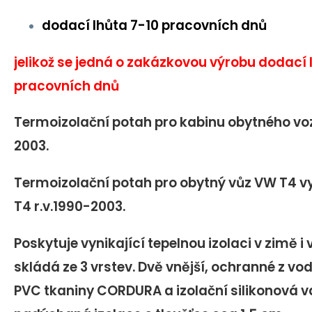
dodací lhůta 7-10 pracovních dnů
jelikož se jedná o zakázkovou výrobu
dodací l
pracovních dnů
Termoizolační potah pro kabinu obytného voz
2003.
Termoizolační potah pro obytný vůz VW T4 v
T4 r.v.1990-2003.
Poskytuje vynikající tepelnou izolaci v zimě i v
skládá ze 3 vrstev. Dvě vnější, ochranné z v
PVC tkaniny CORDURA a izolační silikonová 