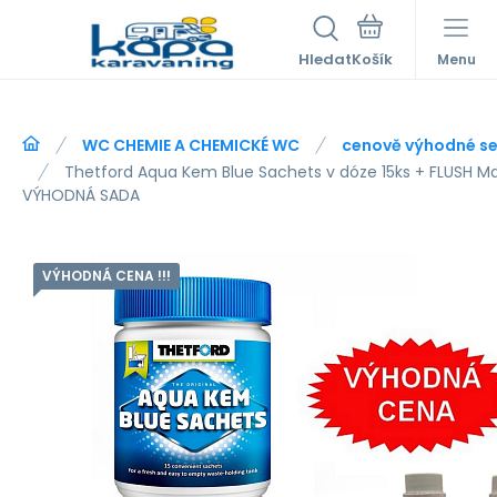
Hledat
Menu
WC CHEMIE A CHEMICKÉ WC
cenově výhodné se
Thetford Aqua Kem Blue Sachets v dóze 15ks + FLUSH Ma
VÝHODNÁ SADA
VÝHODNÁ CENA !!!