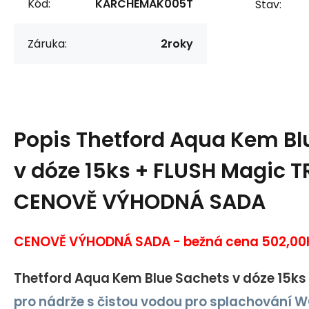
Kód:
KARCHEMAK005T
Stav:
Záruka:
2roky
Popis
Thetford Aqua Kem Bl
v dóze 15ks + FLUSH Magic TR
CENOVĚ VÝHODNÁ SADA
CENOVĚ VÝHODNÁ SADA -
bežná cena 502,00
Thetford Aqua Kem Blue Sachets v dóze 15ks
pro nádrže s čistou vodou pro splachování 