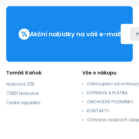
dóze
15ks
+
FLUSH
Magic
%
TRIP
Akční nabídky na váš e-mail
P
1L
CENOVĚ
VÝHODNÁ
SADA
Tomáš Kaňok
Vše o nákupu
Odstoupení od smlouvy
Nošovice 335
DOPRAVA A PLATBA
73951 Nošovice
OBCHODNÍ PODMÍNKY
Česká republika
KONTAKTY
Ochrana osobních údaj