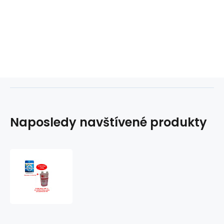
Naposledy navštívené produkty
Thetford
Aqua
Kem
Blue
Sachets
v