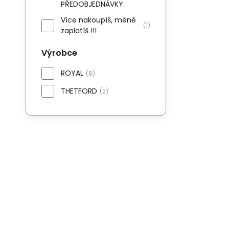
PŘEDOBJEDNÁVKY.
Více nakoupíš, méně
(1)
zaplatíš !!!
Výrobce
ROYAL
(8)
THETFORD
(2)