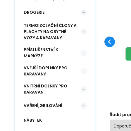
DROGERIE
POSLEDNÍ
Kód:
GLKAT15089
Skladem
Záruka
369
Kč
2 roky
l
UNIVERZÁLNÍ
L
KUS
ODMAŠŤOVAČ PRO
ný
SILNÝ ODMAŠŤOVACÍ
La
TERMOIZOLAČNÍ CLONY A
INDUKČNÍ VARNÉ
Oblíbený
Porovnat
PLACHTY NA OBYTNÉ
vé
PROSTŘEDEK –
je
DESKY 5l
VOZY A KARAVANY
DO KOŠÍKU
ODMAŠŤOVAČ 5 L
pr
GLIMMERSTONE
PŘÍSLUŠENSTVÍ K
Profesionální čisticí
ne
MARKÝZE
prostředek s vysokou
koncentrac
VNĚJŠÍ DOPLŇKY PRO
KARAVANY
VNITŘNÍ DOLŇKY PRO
KARAVAN
VAŘENÍ,GRILOVÁNÍ
Řadit pro
NÁBYTEK