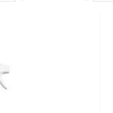
ní černých šmouh, skvrn a hmyzu z
el
 vozu, karavanu, jachty nebo autobus