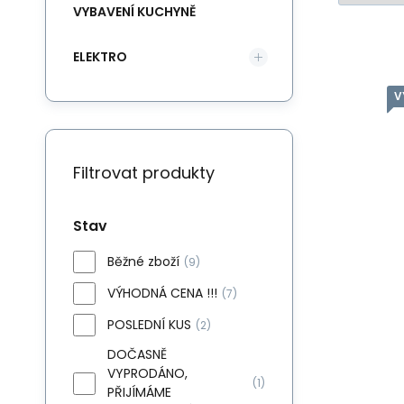
VYBAVENÍ KUCHYNĚ
ELEKTRO
V
RO
Zb
Filtrovat produkty
Stav
Běžné zboží
(9)
VÝHODNÁ CENA !!!
(7)
POSLEDNÍ KUS
(2)
DOČASNĚ
VYPRODÁNO,
(1)
PŘIJÍMÁME